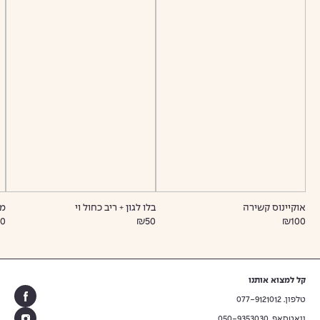
אוקיינוס קשירה
בלו לגון + ריב כחול וי
מר
00
₪50
₪100
קל למצוא אותנו
טלפון. 077-9121012
וואטסאפ. 050-9353030