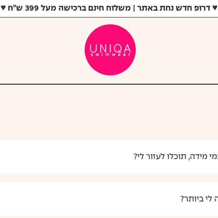
♥ דרופ חדש נחת באתר | משלוח חינם ברכישה מעל 399 ש"ח ♥
חלק עליון
ביקיני
חלק תחתון
בייסיק
שלם
שלם
ביגוד
אקטיב
2025
התאמת גזרה
 מידה, תוכלו לעזור לי?
לי ביותר?