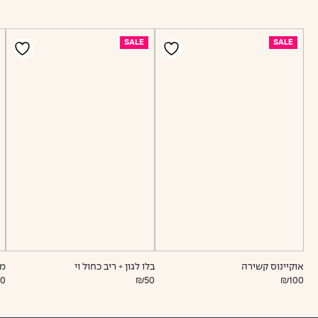
SALE
SALE
אוקיינוס קשירה
בלו לגון + ריב כחול וי
מר
00
₪50
₪100