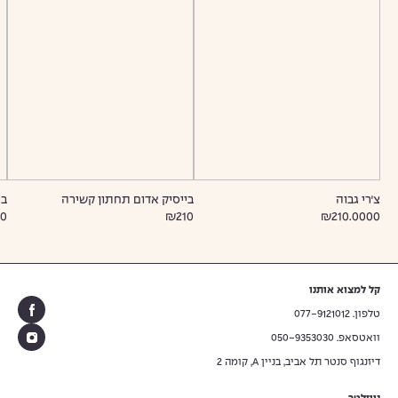
צ׳רי גבוה
בייסיק אדום תחתון קשירה
בי
0
₪210
₪210.0000
קל למצוא אותנו
טלפון. 077-9121012
וואטסאפ. 050-9353030
דיזנגוף סנטר תל אביב, בניין A, קומה 2