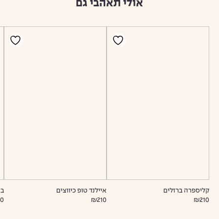
אולי תאהבי גם
קליספרה ברזלים
איילנד טופ כיווצים
בי
10
₪210
₪210