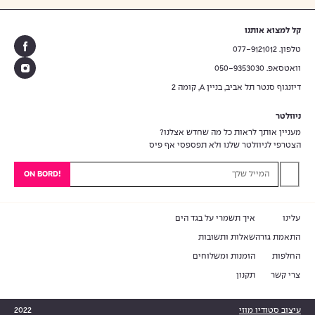
קל למצוא אותנו
טלפון. 077-9121012
וואטסאפ. 050-9353030
דיזנגוף סנטר תל אביב, בניין A, קומה 2
ניוזלטר
מעניין אותך לראות כל מה שחדש אצלנו?
הצטרפי לניוזלטר שלנו ולא תפספסי אף פיס
עוד
0
₪
למש
עד ה
חינם
עלינו
איך תשמרי על בגד הים
התאמת גזרה
שאלות ותשובות
החלפות
הזמנות ומשלוחים
צרי קשר
תקנון
עיצוב סטודיו מוזי
2022