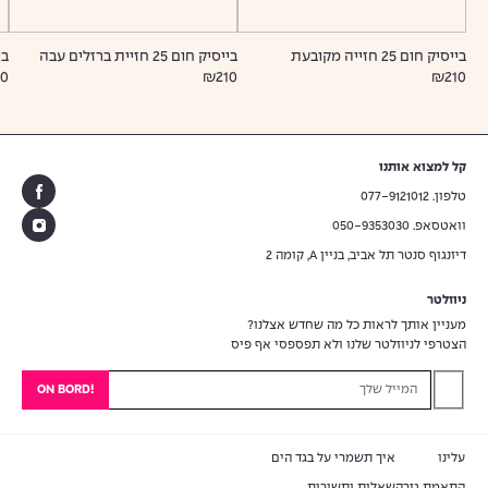
בייסיק חום 25 חזייה מקובעת
בייסיק חום 25 חזיית ברזלים עבה
ביי
10
₪210
₪210
קל למצוא אותנו
טלפון. 077-9121012
וואטסאפ. 050-9353030
דיזנגוף סנטר תל אביב, בניין A, קומה 2
ניוזלטר
מעניין אותך לראות כל מה שחדש אצלנו?
הצטרפי לניוזלטר שלנו ולא תפספסי אף פיס
עוד
0
₪
למש
עד ה
חינם
עלינו
איך תשמרי על בגד הים