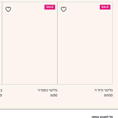
SALE
SALE
גליטר ורוד וי
גליטר כסוף וי
בי
0
₪50
₪100
קל למצוא אותנו