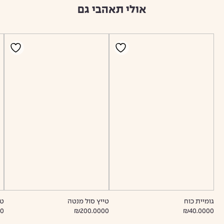
אולי תאהבי גם
גומיית כוח
טייץ סול מנטה
טו
00
₪200.0000
₪40.0000