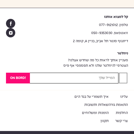
קל למצוא אותנו
טלפון. 077-9121012
וואטסאפ. 050-9353030
דיזנגוף סנטר תל אביב, בניין A, קומה 2
ניוזלטר
מעניין אותך לראות כל מה שחדש אצלנו?
הצטרפי לניוזלטר שלנו ולא תפספסי אף פיס
עוד
0
₪
למש
עד ה
חינם
עלינו
איך תשמרי על בגד הים
התאמת גזרה
שאלות ותשובות
החלפות
הזמנות ומשלוחים
צרי קשר
תקנון