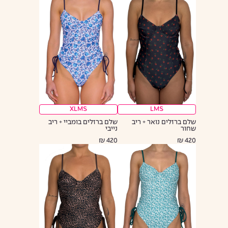
XL
M
S
L
M
S
שלם ברזלים נואר + ריב
שלם ברזלים בומביי + ריב
שחור
נייבי
420 ₪
420 ₪