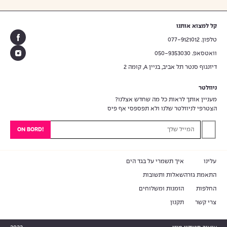
קל למצוא אותנו
טלפון. 077-9121012
וואטסאפ. 050-9353030
דיזנגוף סנטר תל אביב, בניין A, קומה 2
ניוזלטר
מעניין אותך לראות כל מה שחדש אצלנו?
הצטרפי לניוזלטר שלנו ולא תפספסי אף פיס
עוד
0
₪
למש
עד ה
חינם
עלינו
איך תשמרי על בגד הים
התאמת גזרה
שאלות ותשובות
החלפות
הזמנות ומשלוחים
צרי קשר
תקנון