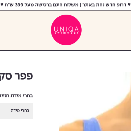
♥ דרופ חדש נחת באתר | משלוח חינם ברכישה מעל 399 ש"ח ♥
חלק עליון
ביקיני
חלק תחתון
בייסיק
שלם
שלם
ביגוד
אקטיב
2025
התאמת גזרה
פפר סק
בחרי מידת חזייה
בחרי מידה