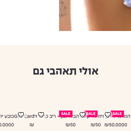
אולי תאהבי גם
SALE
SALE
SALE
ה
מרמייד לבן וי
ווילד קשירה
בלו לגון + ריב כחול וי
Gift Card
כובע יו
.0000
₪
₪50
₪50
₪50.0000