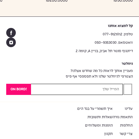
0
₪200.0000
₪50.0000
קל למצוא אותנו
טלפון. 077-9121012
וואטסאפ. 050-9353030
דיזנגוף סנטר תל אביב, בניין A, קומה 2
ניוזלטר
מעניין אותך לראות כל מה שחדש אצלנו?
הצטרפי לניוזלטר שלנו ולא תפספסי אף פיס
עוד
0
₪
למש
עד ה
חינם
עלינו
איך תשמרי על בגד הים
התאמת גזרה
שאלות ותשובות
החלפות
הזמנות ומשלוחים
צרי קשר
תקנון