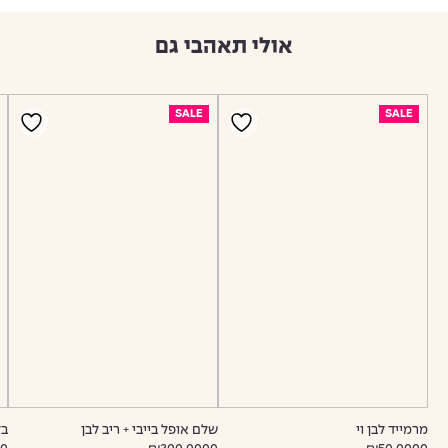
אולי תאהבי גם
SALE
SALE
מרמייד לבן וי
שלם אופל בייבי + ריב לבן
בל